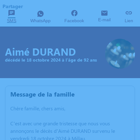
Partager
E-mail
SMS
WhatsApp
Facebook
Lien
Aimé DURAND
décédé le 18 octobre 2024 à l'âge de 92 ans
Message de la famille
Chère famille, chers amis,
C’est avec une grande tristesse que nous vous
annonçons le décès d’Aimé DURAND survenu le
vendredi 18 octobre 2024 à Millau.