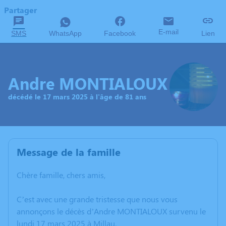
Partager
E-mail
SMS
WhatsApp
Facebook
Lien
Andre MONTIALOUX
décédé le 17 mars 2025 à l'âge de 81 ans
Message de la famille
Chère famille, chers amis,
C’est avec une grande tristesse que nous vous
annonçons le décès d’Andre MONTIALOUX survenu le
lundi 17 mars 2025 à Millau.