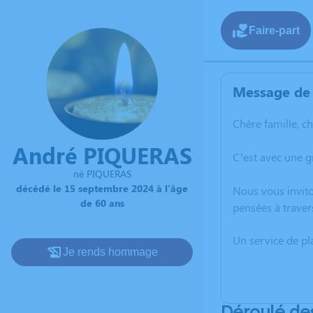
Faire-part
Message de 
Chère famille, c
André PIQUERAS
C’est avec une 
né PIQUERAS
décédé le 15 septembre 2024 à l'âge
Nous vous invito
de 60 ans
pensées à traver
Un service de p
Je rends hommage
Déroulé de