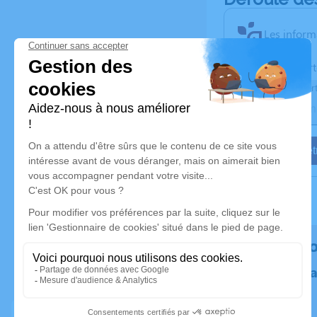
Les inform
Activez une aler
Recevoir une aler
Je veux êtr
Rendez h
Plantez un 