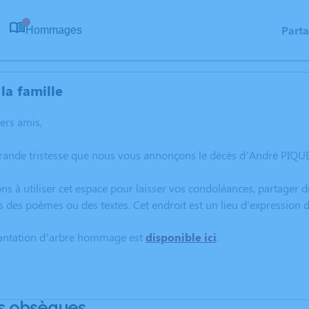
Part
Hommages
0
la famille
hers amis,
grande tristesse que nous vous annonçons le décès d’André PIQ
ns à utiliser cet espace pour laisser vos condoléances, partager
s des poèmes ou des textes. Cet endroit est un lieu d'expressio
lantation d’arbre hommage est
disponible ici
.
s obsèques