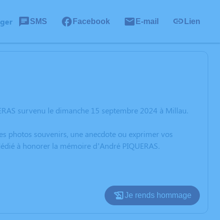
ager
SMS
Facebook
E-mail
Lien
UERAS survenu le dimanche 15 septembre 2024 à Millau.
 des photos souvenirs, une anecdote ou exprimer vos
n dédié à honorer la mémoire d’André PIQUERAS.
Je rends hommage