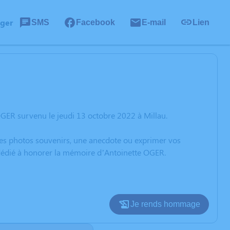
ager
SMS
Facebook
E-mail
Lien
GER survenu le jeudi 13 octobre 2022 à Millau.
 des photos souvenirs, une anecdote ou exprimer vos
 dédié à honorer la mémoire d’Antoinette OGER.
Je rends hommage