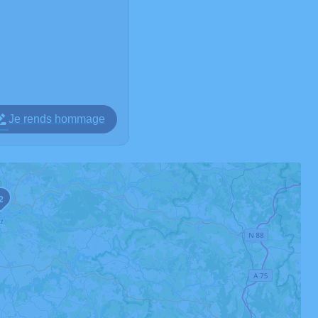
Je rends hommage
2