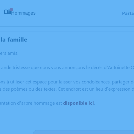
Part
Hommages
0
la famille
hers amis,
rande tristesse que nous vous annonçons le décès d’Antoinette O
ns à utiliser cet espace pour laisser vos condoléances, partager
s des poèmes ou des textes. Cet endroit est un lieu d'expression
lantation d’arbre hommage est
disponible ici
.