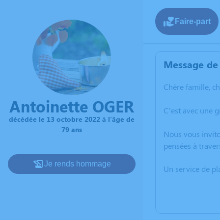
Faire-part
Message de 
Chère famille, c
Antoinette OGER
C’est avec une g
décédée le 13 octobre 2022 à l'âge de
79 ans
Nous vous invito
pensées à traver
Je rends hommage
Un service de p