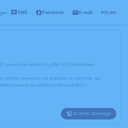
ager
SMS
Facebook
E-mail
Lien
T survenu le samedi 05 juillet 2025 à Montjaux.
 des photos souvenirs, une anecdote ou exprimer vos
n dédié à honorer la mémoire d’Armand BELET.
Je rends hommage