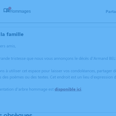
Part
Hommages
0
la famille
hers amis,
rande tristesse que nous vous annonçons le décès d’Armand BELE
ns à utiliser cet espace pour laisser vos condoléances, partager
s des poèmes ou des textes. Cet endroit est un lieu d'expressio
lantation d’arbre hommage est
disponible ici
.
s obsèques