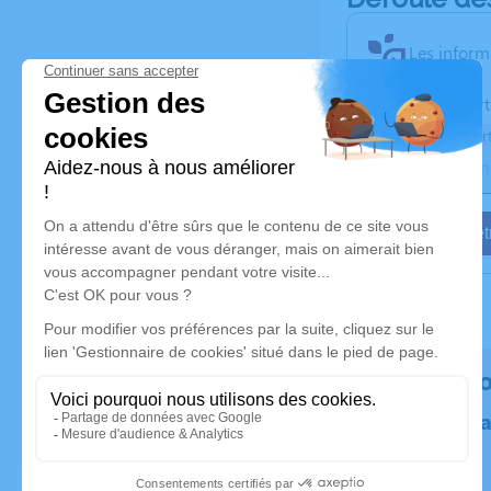
Les inform
Activez une aler
Recevoir une aler
Je veux êtr
Rendez h
Plantez un 