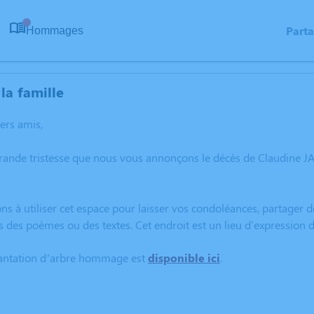
Part
Hommages
0
la famille
hers amis,
grande tristesse que nous vous annonçons le décès de Claudine 
ns à utiliser cet espace pour laisser vos condoléances, partager
s des poèmes ou des textes. Cet endroit est un lieu d'expressio
lantation d’arbre hommage est
disponible ici
.