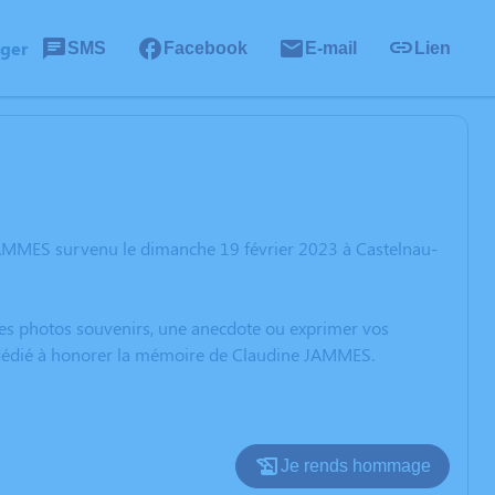
ager
SMS
Facebook
E-mail
Lien
JAMMES survenu le dimanche 19 février 2023 à Castelnau-
 des photos souvenirs, une anecdote ou exprimer vos
n dédié à honorer la mémoire de Claudine JAMMES.
Je rends hommage