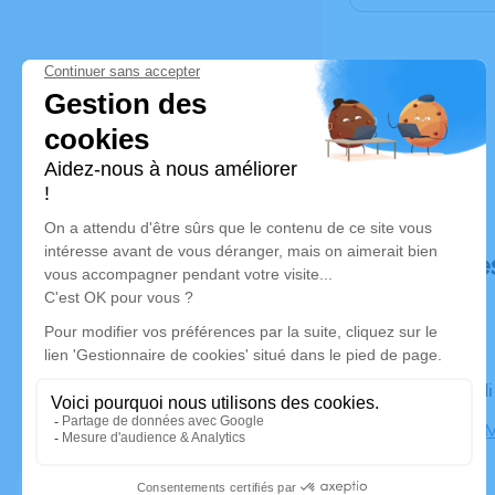
Déroulé de
Le mercred
Temple de M