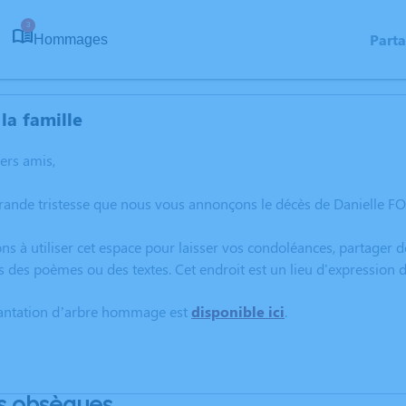
3
Part
Hommages
la famille
hers amis,
rande tristesse que nous vous annonçons le décès de Danielle FO
ns à utiliser cet espace pour laisser vos condoléances, partager
s des poèmes ou des textes. Cet endroit est un lieu d'expressio
lantation d’arbre hommage est
disponible ici
.
s obsèques