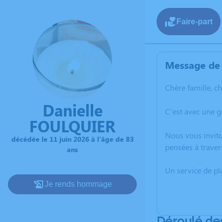
Faire-part
Message de 
Chère famille, c
Danielle
C’est avec une g
FOULQUIER
Nous vous invito
décédée le 11 juin 2026 à l'âge de 83
pensées à traver
ans
Un service de p
Je rends hommage
Déroulé de