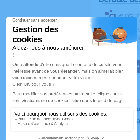
Les inform
Activez une aler
Recevoir une aler
Je veux êtr
Rendez h
Plantez un 