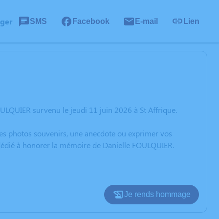
ager
SMS
Facebook
E-mail
Lien
ULQUIER survenu le jeudi 11 juin 2026 à St Affrique.
 des photos souvenirs, une anecdote ou exprimer vos
n dédié à honorer la mémoire de Danielle FOULQUIER.
Je rends hommage