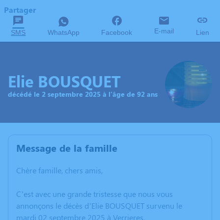
Partager
E-mail
SMS
WhatsApp
Facebook
Lien
Elie BOUSQUET
décédé le 2 septembre 2025 à l'âge de 92 ans
Message de la famille
Chère famille, chers amis,
C’est avec une grande tristesse que nous vous
annonçons le décès d’Elie BOUSQUET survenu le
mardi 02 septembre 2025 à Verrieres.