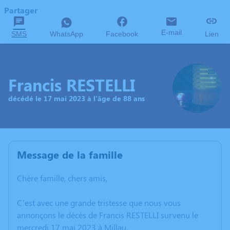
Partager
E-mail
SMS
WhatsApp
Facebook
Lien
Francis RESTELLI
décédé le 17 mai 2023 à l'âge de 88 ans
Message de la famille
Chère famille, chers amis,
C’est avec une grande tristesse que nous vous
annonçons le décès de Francis RESTELLI survenu le
mercredi 17 mai 2023 à Millau.