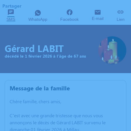
Partager
E-mail
SMS
WhatsApp
Facebook
Lien
Gérard LABIT
décédé le 1 février 2026 à l'âge de 67 ans
Message de la famille
Chère famille, chers amis,
C’est avec une grande tristesse que nous vous
annonçons le décès de Gérard LABIT survenu le
dimanche 01 février 2026 à Millau.