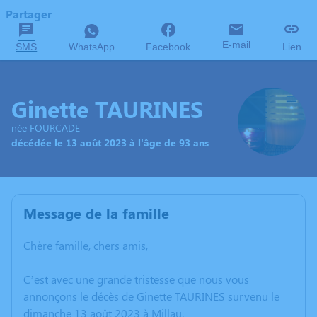
Partager
E-mail
SMS
WhatsApp
Facebook
Lien
Ginette TAURINES
née FOURCADE
décédée le 13 août 2023 à l'âge de 93 ans
Message de la famille
Chère famille, chers amis,
C’est avec une grande tristesse que nous vous
annonçons le décès de Ginette TAURINES survenu le
dimanche 13 août 2023 à Millau.