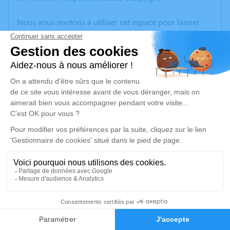
Nous vous invitons à utiliser cet espace pour laisser
vos condoléances, partager des photos souvenirs, une
anecdote ou exprimer vos pensées à travers des
poèmes ou des textes. Cet endroit est un lieu
d'expression dédié à honorer la mémoire d’Isabelle
LEROY.
Un service de plantation d’arbre hommage est
disponible ici
.
Je rends hommage
Cérémonie religieuse
jeudi 12 octobre 2023 à 10h30
43
Église de Rivière-sur-Tarn
12640 Rivière-sur-Tarn
Faire-part
Hommages