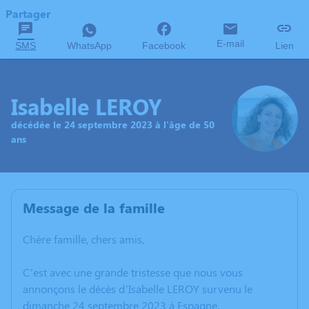
Partager
E-mail
SMS
WhatsApp
Facebook
Lien
Isabelle LEROY
décédée le 24 septembre 2023 à l'âge de 50
ans
Message de la famille
Chère famille, chers amis,
C’est avec une grande tristesse que nous vous
annonçons le décès d’Isabelle LEROY survenu le
dimanche 24 septembre 2023 à Espagne.