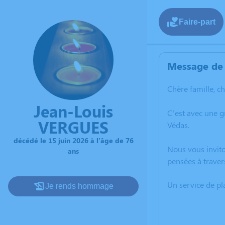
Faire-part
Message de 
Chère famille, c
Jean-Louis
C’est avec une g
VERGUES
Védas.
décédé le 15 juin 2026 à l'âge de 76
Nous vous invito
ans
pensées à traver
Un service de p
Je rends hommage