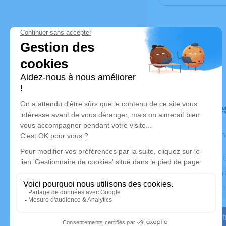
Déroulé de
Les inform
Activez une aler
Recevoir une aler
Je veux êtr