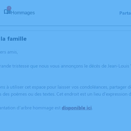
7
Part
Hommages
la famille
hers amis,
rande tristesse que nous vous annonçons le décès de Jean-Louis
ns à utiliser cet espace pour laisser vos condoléances, partager
s des poèmes ou des textes. Cet endroit est un lieu d'expressio
lantation d’arbre hommage est
disponible ici
.