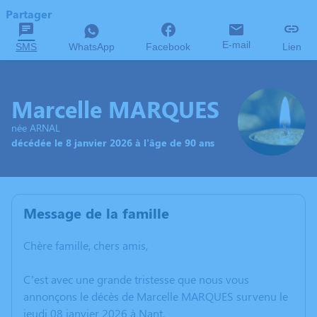
Partager
E-mail
SMS
WhatsApp
Facebook
Lien
Marcelle MARQUES
née ARNAL
décédée le 8 janvier 2026 à l'âge de 90 ans
Message de la famille
Chère famille, chers amis,
C’est avec une grande tristesse que nous vous
annonçons le décès de Marcelle MARQUES survenu le
jeudi 08 janvier 2026 à Nant.