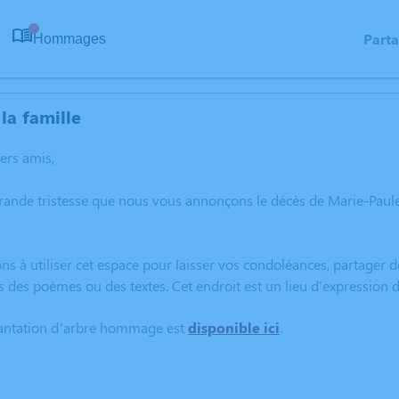
Part
Hommages
0
la famille
hers amis,
grande tristesse que nous vous annonçons le décès de Marie-Pau
ns à utiliser cet espace pour laisser vos condoléances, partager
s des poèmes ou des textes. Cet endroit est un lieu d'expressio
lantation d’arbre hommage est
disponible ici
.