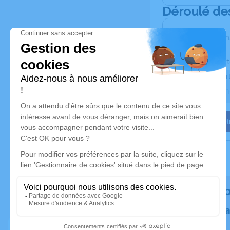
Déroulé de
Les inform
Activez une aler
Recevoir une aler
Je veux êtr
Rendez h
Plantez un 