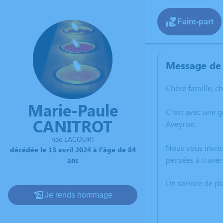
Faire-part
Message de 
Chère famille, c
Marie-Paule
C’est avec une 
CANITROT
Aveyron.
née LACOURT
Nous vous invito
décédée le 13 avril 2024 à l'âge de 84
pensées à traver
ans
Un service de p
Je rends hommage