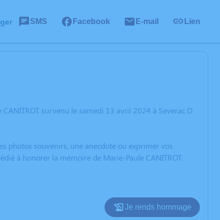
ager
SMS
Facebook
E-mail
Lien
le CANITROT survenu le samedi 13 avril 2024 à Severac D
 des photos souvenirs, une anecdote ou exprimer vos
n dédié à honorer la mémoire de Marie-Paule CANITROT.
Je rends hommage