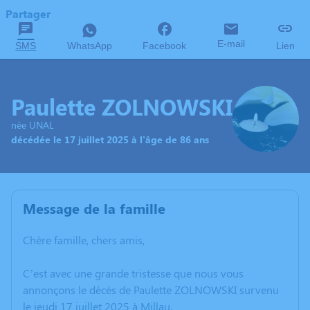
Partager
E-mail
SMS
WhatsApp
Facebook
Lien
Paulette ZOLNOWSKI
née UNAL
décédée le 17 juillet 2025 à l'âge de 86 ans
Message de la famille
Chère famille, chers amis,
C’est avec une grande tristesse que nous vous
annonçons le décès de Paulette ZOLNOWSKI survenu
le jeudi 17 juillet 2025 à Millau.