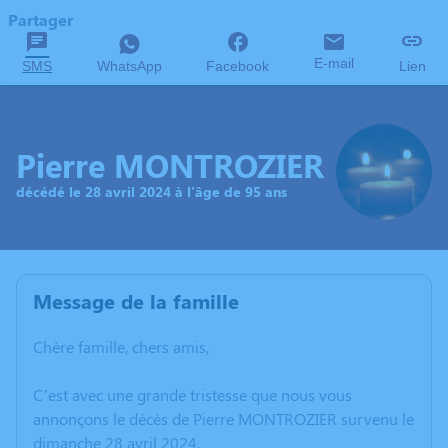
Partager
E-mail
SMS
WhatsApp
Facebook
Lien
Pierre MONTROZIER
décédé le 28 avril 2024 à l'âge de 95 ans
Message de la famille
Chère famille, chers amis,
C’est avec une grande tristesse que nous vous
annonçons le décès de Pierre MONTROZIER survenu le
dimanche 28 avril 2024.