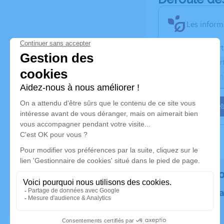
Les inform
Activez une aler
Recevoir une aler
Je veux êtr
Rendez h
Plantez un 