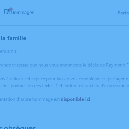
Part
Hommages
0
la famille
hers amis,
grande tristesse que nous vous annonçons le décès de Raymond F
ns à utiliser cet espace pour laisser vos condoléances, partager
s des poèmes ou des textes. Cet endroit est un lieu d'expressi
lantation d’arbre hommage est
disponible ici
.
s obsèques