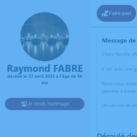
Faire-part
Message de 
Chère famille, c
Raymond FABRE
C’est avec une 
décédé le 22 avril 2025 à l'âge de 86
ans
Nous vous invito
pensées à traver
Je rends hommage
Un service de p
Déroulé de