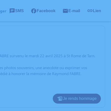
ager
SMS
Facebook
E-mail
Lien
ABRE survenu le mardi 22 avril 2025 à St Rome de Tarn.
 des photos souvenirs, une anecdote ou exprimer vos
on dédié à honorer la mémoire de Raymond FABRE.
Je rends hommage