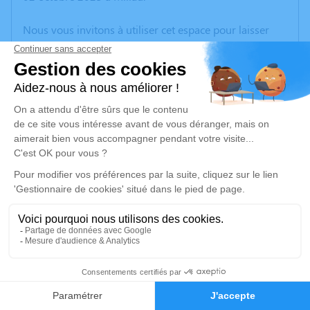
Nous vous invitons à utiliser cet espace pour laisser
vos condoléances, partager des photos souvenirs, une
anecdote ou exprimer vos pensées à travers des
poèmes ou des textes. Cet endroit est un lieu
d'expression dédié à honorer la mémoire de Robert
BRUN.
Un service de plantation d’arbre hommage est
disponible ici
.
Je rends hommage
Cérémonie religieuse
jeudi 05 octobre 2023 à 14h30
1
Information indisponible
Faire-part
Hommages