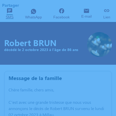
Partager
E-mail
SMS
WhatsApp
Facebook
Lien
Robert BRUN
décédé le 2 octobre 2023 à l'âge de 86 ans
Message de la famille
Chère famille, chers amis,
C’est avec une grande tristesse que nous vous
annonçons le décès de Robert BRUN survenu le lundi
02 octobre 2023 à Millau.