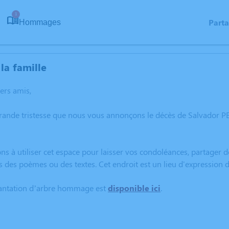
1
Part
Hommages
la famille
hers amis,
grande tristesse que nous vous annonçons le décès de Salvador 
ns à utiliser cet espace pour laisser vos condoléances, partager
s des poèmes ou des textes. Cet endroit est un lieu d'expressi
lantation d’arbre hommage est
disponible ici
.