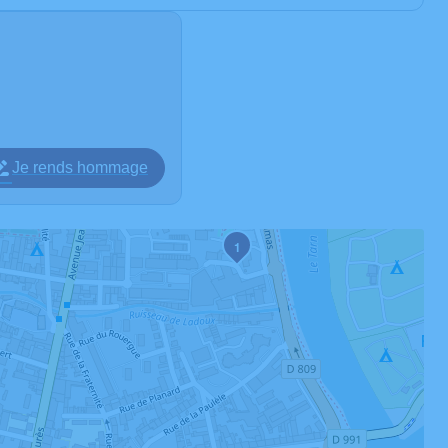
Je rends hommage
1