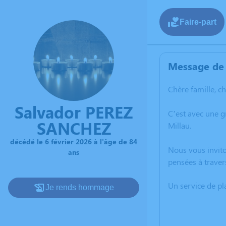
Faire-part
Message de 
Chère famille, c
Salvador PEREZ
C’est avec une 
SANCHEZ
Millau.
décédé le 6 février 2026 à l'âge de 84
Nous vous invito
ans
pensées à traver
Un service de p
Je rends hommage