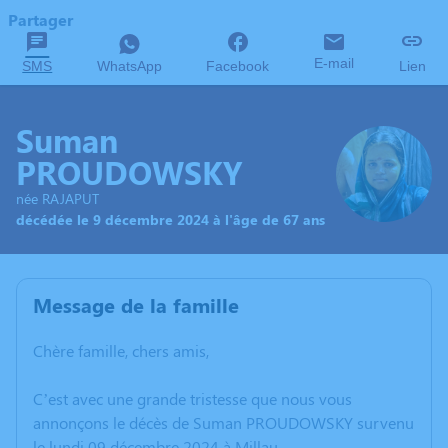
Partager
E-mail
SMS
WhatsApp
Facebook
Lien
Suman
PROUDOWSKY
née RAJAPUT
décédée le 9 décembre 2024 à l'âge de 67 ans
Message de la famille
Chère famille, chers amis,
C’est avec une grande tristesse que nous vous
annonçons le décès de Suman PROUDOWSKY survenu
le lundi 09 décembre 2024 à Millau.