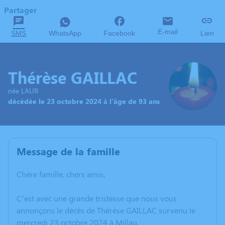
Partager
E-mail
SMS
WhatsApp
Facebook
Lien
Thérèse GAILLAC
née LAUR
décédée le 23 octobre 2024 à l'âge de 93 ans
Message de la famille
Chère famille, chers amis,
C’est avec une grande tristesse que nous vous
annonçons le décès de Thérèse GAILLAC survenu le
mercredi 23 octobre 2024 à Millau.