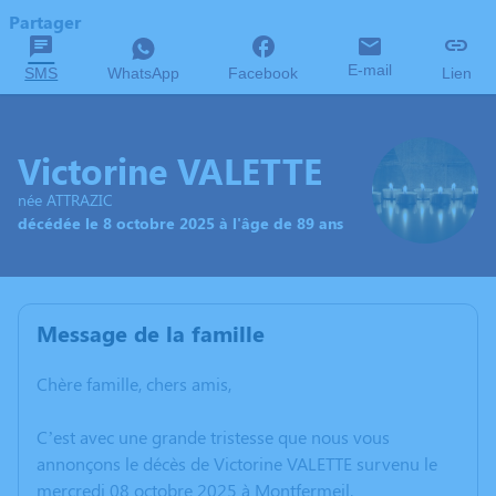
Partager
E-mail
SMS
WhatsApp
Facebook
Lien
Victorine VALETTE
née ATTRAZIC
décédée le 8 octobre 2025 à l'âge de 89 ans
Message de la famille
Chère famille, chers amis,
C’est avec une grande tristesse que nous vous
annonçons le décès de Victorine VALETTE survenu le
mercredi 08 octobre 2025 à Montfermeil.