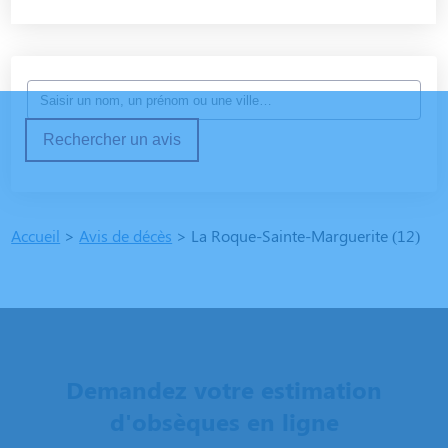
Rechercher un avis
Accueil
>
Avis de décès
>
La Roque-Sainte-Marguerite (12)
Demandez votre estimation
d'obsèques en ligne