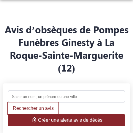
ACCUEIL
DEMANDE DE DEVIS
Avis d’obsèques de Pompes
PRÉVOYANCE
DEVIS OBSÈQUES
Funèbres Ginesty à La
MARBRERIE
DEVIS PREVOYANCE
Roque-Sainte-Marguerite
POMPES FUNÈBRES
NOTRE AGENCE
DEVIS MARBRERIE
(12)
CHAMBRES FUNERAIRES
SERVICES AUX FAMILLES
ESPACES HOMMAGES
GALERIE PHOTOS
Rechercher un avis
Créer une alerte avis de décès