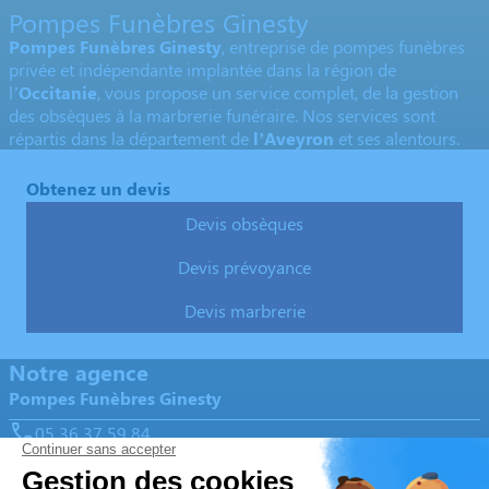
Pompes Funèbres Ginesty
Pompes Funèbres Ginesty
, entreprise de pompes funèbres
privée et indépendante implantée dans la région de
l’
Occitanie
, vous propose un service complet, de la gestion
des obsèques à la marbrerie funéraire. Nos services sont
répartis dans la département de
l’Aveyron
et ses alentours.
Obtenez un devis
Devis obsèques
Devis prévoyance
Devis marbrerie
Notre agence
Pompes Funèbres Ginesty
05 36 37 59 84
contact@pf12-ginesty.fr
4, Boulevard Sadi Carnot - 12100 - Millau